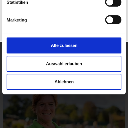
Statistiken
Marketing
Mehr Dazu
Alle zulassen
Simona Hanf
Auswahl erlauben
Assistentin der Geschäftsleitung, Bürokauffrau
Ablehnen